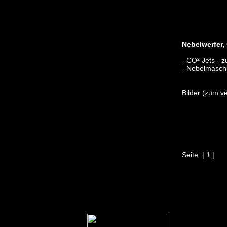
echo "
Nebelwerfer,
- CO² Jets - 
- Nebelmaschi
Bilder (zum ve
Seite: | 1 |