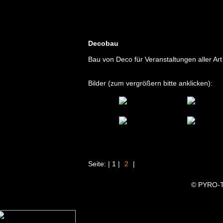
cho "
Decobau
Bau von Deco für Veranstaltungen aller Ar
Bilder (zum vergrößern bitte anklicken):
Seite: | 1 |
2
|
© PYRO-T