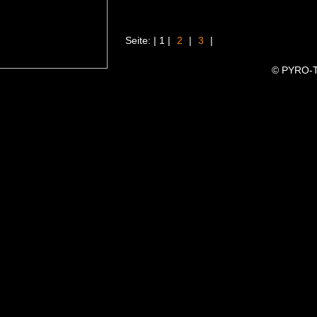
Seite: | 1 |
2
|
3
|
© PYRO-T