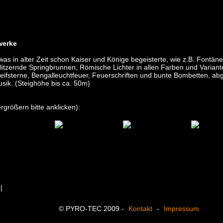
werke
was in alter Zeit schon Kaiser und Könige begeisterte, wie z.B. Fontä
glitzernde Springbrunnen, Römische Lichter in allen Farben und Variante
fsterne, Bengalleuchtfeuer, Feuerschriften und bunte Bombetten, abge
usik. (Steighöhe bis ca. 50m)
rgrößern bitte anklicken):
|
© PYRO-TEC 2009 -
Kontakt
-
Impressum