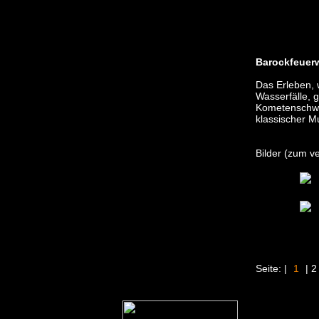
echo "
Barockfeuer
Das Erleben, 
Wasserfälle, 
Kometenschwei
klassischer M
Bilder (zum ve
Seite: |
1
| 2 