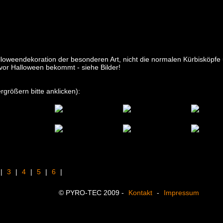
loweendekoration der besonderen Art, nicht die normalen Kürbisköpfe 
or Halloween bekommt - siehe Bilder!
rgrößern bitte anklicken):
|
3
|
4
|
5
|
6
|
© PYRO-TEC 2009 -
Kontakt
-
Impressum